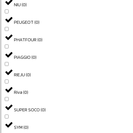
NIU
(
0
)
PEUGEOT
(
0
)
PHATFOUR
(
0
)
PIAGGIO
(
0
)
RIEJU
(
0
)
Riva
(
0
)
SUPER SOCO
(
0
)
SYM
(
0
)