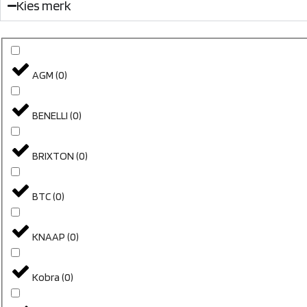
Kies merk
AGM
(
0
)
BENELLI
(
0
)
BRIXTON
(
0
)
BTC
(
0
)
KNAAP
(
0
)
Kobra
(
0
)