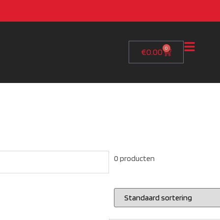
0
€
0.00
0 producten