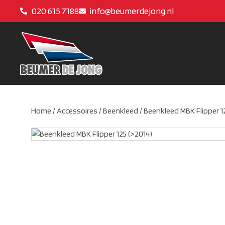
020 615 7188
info@beumerdejong.nl
Home
/
Accessoires
/
Beenkleed
/ Beenkleed MBK Flipper 1