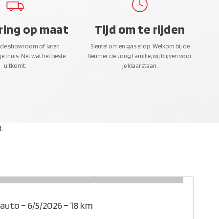
ring op maat
Tijd om te rijden
 de showroom of laten
Sleutel om en gas erop. Welkom bij de
je thuis. Net wat het beste
Beumer de Jong familie, wij blijven voor
uitkomt.
je klaarstaan.
.
 auto – 6/5/2026 – 18 km