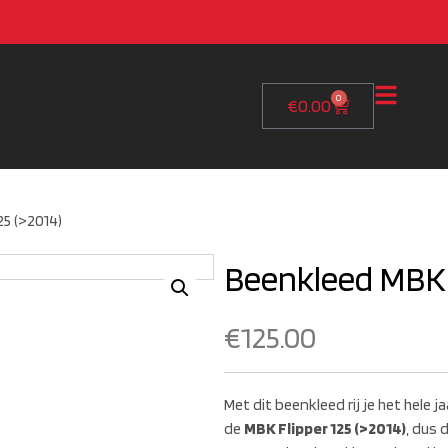
0
€
0.00
25 (>2014)
Beenkleed MBK F
€
125.00
Met dit beenkleed rij je het hele
de
MBK Flipper 125 (>2014)
, dus 