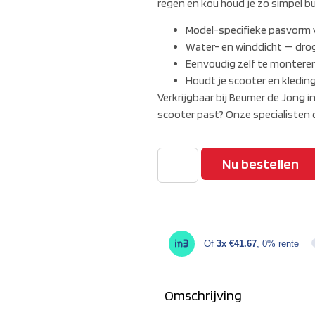
regen en kou houd je zo simpel bu
Model-specifieke pasvorm v
Water- en winddicht — drog
Eenvoudig zelf te monteren
Houdt je scooter en kledin
Verkrijgbaar bij Beumer de Jong 
scooter past? Onze specialisten c
Nu bestellen
Of
3x €41.67
, 0% rente
Omschrijving