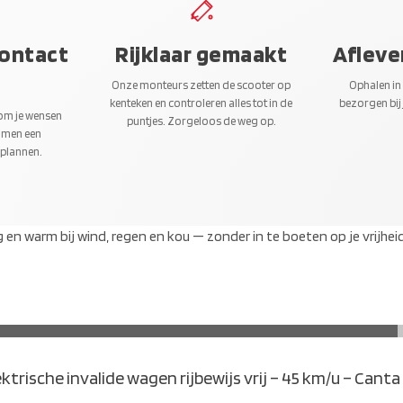
contact
Rijklaar gemaakt
Afleve
Onze monteurs zetten de scooter op
Ophalen in
kenteken en controleren alles tot in de
bezorgen bij 
 om je wensen
puntjes. Zorgeloos de weg op.
amen een
 plannen.
g en warm bij wind, regen en kou — zonder in te boeten op je vrijheid
ER INFORMATIE
ektrische invalide wagen rijbewijs vrij – 45 km/u – Canta