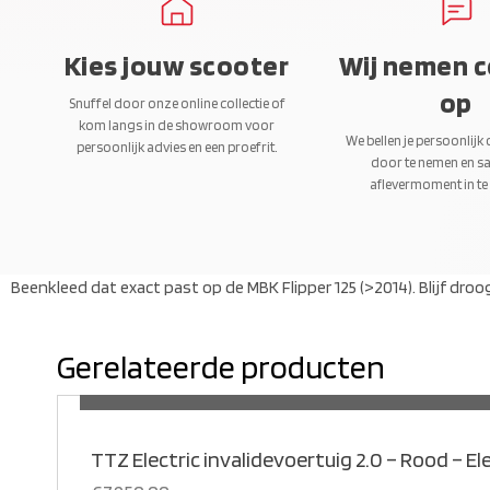
Kies jouw scooter
Wij nemen 
op
Snuffel door onze online collectie of
kom langs in de showroom voor
We bellen je persoonlijk
persoonlijk advies en een proefrit.
door te nemen en s
aflevermoment in te
Beenkleed dat exact past op de MBK Flipper 125 (>2014). Blijf droo
Gerelateerde producten
ME
TTZ Electric invalidevoertuig 2.0 – Rood – El