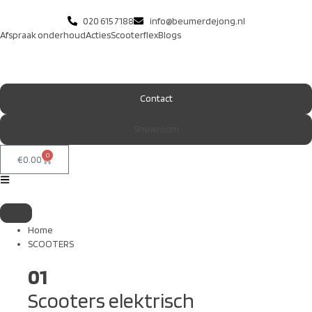
020 615 7188
info@beumerdejong.nl
Afspraak onderhoud
Acties
Scooterflex
Blogs
Contact
Showroom
0
€
0.00
Home
SCOOTERS
01
Scooters elektrisch