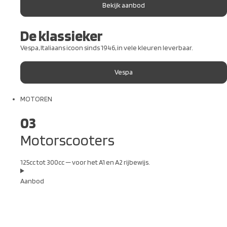
Bekijk aanbod
De klassieker
Vespa, Italiaans icoon sinds 1946, in vele kleuren leverbaar.
Vespa
MOTOREN
03
Motorscooters
125cc tot 300cc — voor het A1 en A2 rijbewijs.
Aanbod