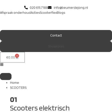
020 615 7188
info@beumerdejong.nl
Afspraak onderhoud
Acties
Scooterflex
Blogs
Contact
Showroom
0
€
0.00
Home
SCOOTERS
01
Scooters elektrisch