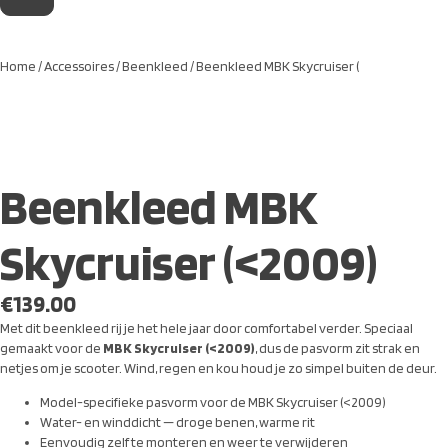
Home
/
Accessoires
/
Beenkleed
/ Beenkleed MBK Skycruiser (
Beenkleed MBK
Skycruiser (<2009)
€
139.00
Met dit beenkleed rij je het hele jaar door comfortabel verder. Speciaal
gemaakt voor de
MBK Skycruiser (<2009)
, dus de pasvorm zit strak en
netjes om je scooter. Wind, regen en kou houd je zo simpel buiten de deur.
Model-specifieke pasvorm voor de MBK Skycruiser (<2009)
Water- en winddicht — droge benen, warme rit
Eenvoudig zelf te monteren en weer te verwijderen