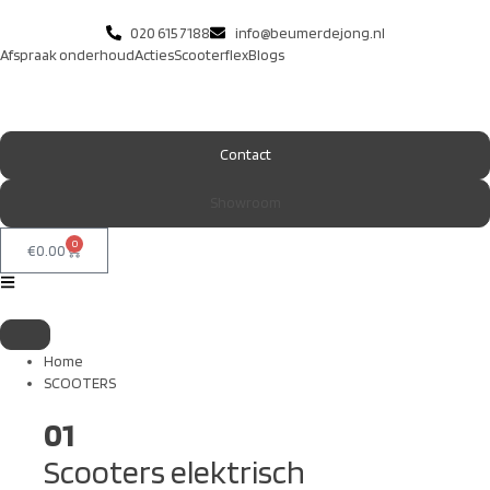
020 615 7188
info@beumerdejong.nl
Afspraak onderhoud
Acties
Scooterflex
Blogs
Contact
Showroom
0
€
0.00
Home
SCOOTERS
01
Scooters elektrisch