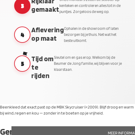
Rijklaar
3
kenteken en controleren alles tot in de
gemaakt
puntjes. Zorgeloos de weg op.
Aflevering
Ophalen in de showroom of laten
4
bezorgen bij je thuis. Net wat het
op maat
beste uitkomt.
Tijd om
Sleutel om en gas erop. Welkom bij de
5
Beumer de Jong familie, wij blijven voor je
te
klaarstaan.
rijden
Beenkleed dat exact past op de MBK Skycruiser (<2009). Blijf droog en warm
bij wind, regen en kou — zonder in te boeten op je vrijheid.
Gerelateerde producten
MEER INFORMA