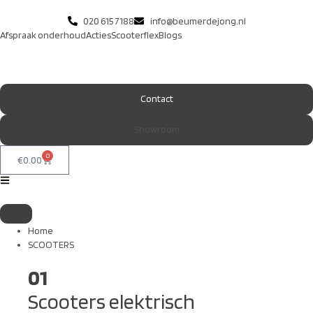
020 615 7188
info@beumerdejong.nl
Afspraak onderhoud
Acties
Scooterflex
Blogs
Contact
Showroom
0
€
0.00
Home
SCOOTERS
01
Scooters elektrisch