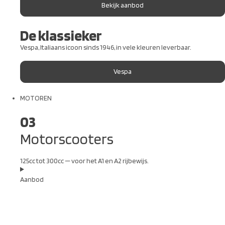
Bekijk aanbod
De klassieker
Vespa, Italiaans icoon sinds 1946, in vele kleuren leverbaar.
Vespa
MOTOREN
03
Motorscooters
125cc tot 300cc — voor het A1 en A2 rijbewijs.
Aanbod