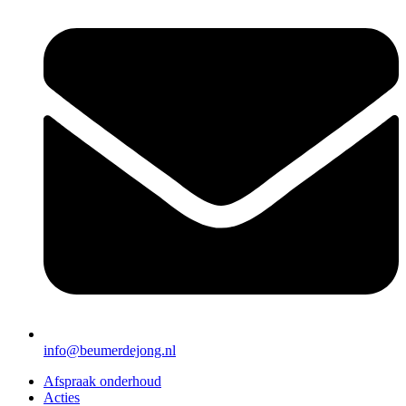
info@beumerdejong.nl
Afspraak onderhoud
Acties