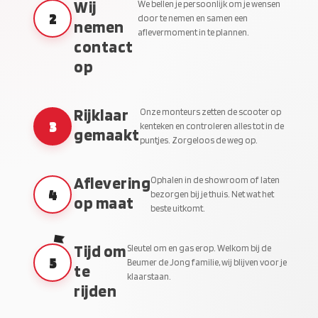
Wij
We bellen je persoonlijk om je wensen
2
door te nemen en samen een
nemen
aflevermoment in te plannen.
contact
op
Rijklaar
Onze monteurs zetten de scooter op
3
kenteken en controleren alles tot in de
gemaakt
puntjes. Zorgeloos de weg op.
Aflevering
Ophalen in de showroom of laten
4
bezorgen bij je thuis. Net wat het
op maat
beste uitkomt.
Tijd om
Sleutel om en gas erop. Welkom bij de
5
Beumer de Jong familie, wij blijven voor je
te
klaarstaan.
rijden