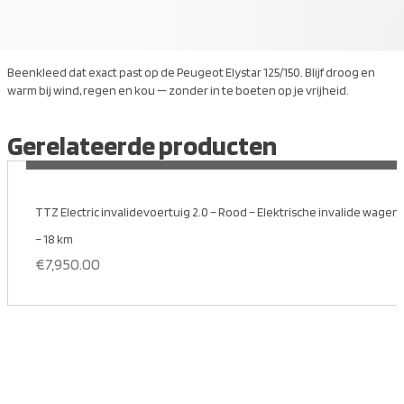
Beenkleed dat exact past op de Peugeot Elystar 125/150. Blijf droog en
warm bij wind, regen en kou — zonder in te boeten op je vrijheid.
Gerelateerde producten
MEER INFORMATIE
TTZ Electric invalidevoertuig 2.0 – Rood – Elektrische invalide wagen ri
– 18 km
€
7,950.00