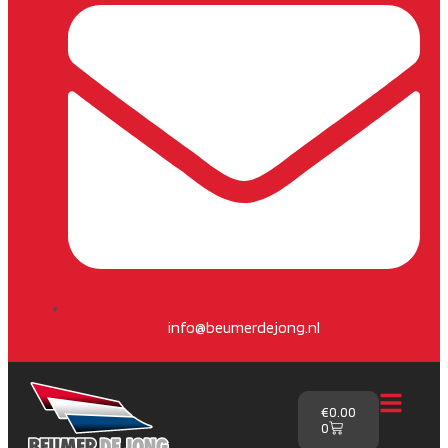
info@beumerdejong.nl
€
0.00
0