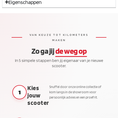
Eigenschappen
VAN KEUZE TOT KILOMETERS
MAKEN
Zo ga jij
de weg op
In 5 simpele stappen ben jij eigenaar van je nieuwe
scooter.
Kies
Snuffel door onze online collectie of
1
kom langs in de showroom voor
jouw
persoonlijk advies en een proefrit.
scooter