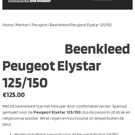
Home
/
Merken
/
Peugeot
/ Beenkleed Peugeot Elystar 125/150
Beenkleed
Peugeot Elystar
125/150
€
125.00
Met dit beenkleed rij je het hele jaar door comfortabel verder. Speciaal
gemaakt voor de
Peugeot Elystar 125/150
, dus de pasvorm zit strak en
netjes om je scooter. Wind, regen en kou houd je zo simpel buiten de
deur.
Model-specifieke pasvorm voor de Peugeot Elystar 125/150