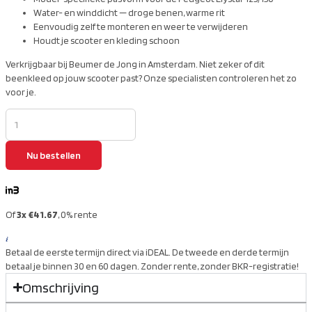
Water- en winddicht — droge benen, warme rit
Eenvoudig zelf te monteren en weer te verwijderen
Houdt je scooter en kleding schoon
Verkrijgbaar bij Beumer de Jong in Amsterdam. Niet zeker of dit
beenkleed op jouw scooter past? Onze specialisten controleren het zo
voor je.
Nu bestellen
Of
3x €41.67
, 0% rente
Betaal de eerste termijn direct via iDEAL. De tweede en derde termijn
betaal je binnen 30 en 60 dagen. Zonder rente, zonder BKR-registratie!
Omschrijving