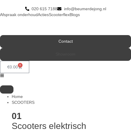
020 615 7188
info@beumerdejong.nl
Afspraak onderhoud
Acties
Scooterflex
Blogs
Contact
Showroom
0
€
0.00
Home
SCOOTERS
01
Scooters elektrisch