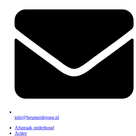
info@beumerdejong.nl
Afspraak onderhoud
Acties