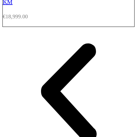
KM
€
18,999.00