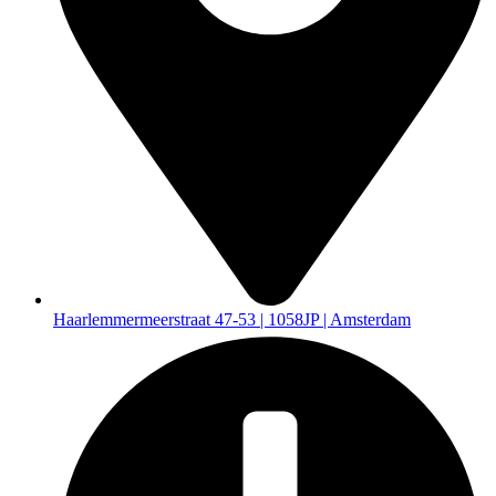
Haarlemmermeerstraat 47-53 | 1058JP | Amsterdam