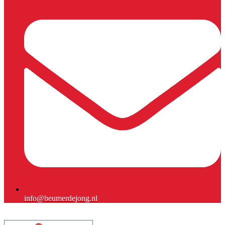
info@beumerdejong.nl