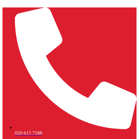
Ga
naar
de
inhoud
020 615 7188