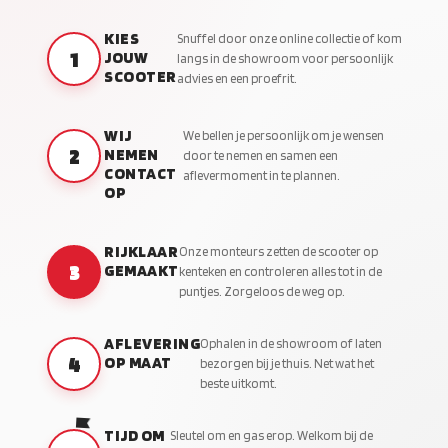
KIES
Snuffel door onze online collectie of kom
1
JOUW
langs in de showroom voor persoonlijk
SCOOTER
advies en een proefrit.
WIJ
We bellen je persoonlijk om je wensen
2
NEMEN
door te nemen en samen een
CONTACT
aflevermoment in te plannen.
OP
RIJKLAAR
Onze monteurs zetten de scooter op
3
GEMAAKT
kenteken en controleren alles tot in de
puntjes. Zorgeloos de weg op.
AFLEVERING
Ophalen in de showroom of laten
4
OP MAAT
bezorgen bij je thuis. Net wat het
beste uitkomt.
TIJD OM
Sleutel om en gas erop. Welkom bij de