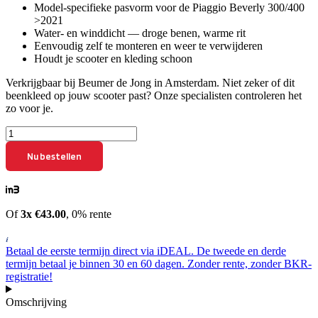
Model-specifieke pasvorm voor de Piaggio Beverly 300/400
>2021
Water- en winddicht — droge benen, warme rit
Eenvoudig zelf te monteren en weer te verwijderen
Houdt je scooter en kleding schoon
Verkrijgbaar bij Beumer de Jong in Amsterdam. Niet zeker of dit
beenkleed op jouw scooter past? Onze specialisten controleren het
zo voor je.
Beenkleed
Piaggio
Nu bestellen
Beverly
300/400
>2021
aantal
Of
3x €43.00
, 0% rente
Betaal de eerste termijn direct via iDEAL. De tweede en derde
termijn betaal je binnen 30 en 60 dagen. Zonder rente, zonder BKR-
registratie!
Omschrijving