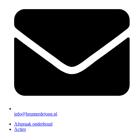
info@beumerdejong.nl
Afspraak onderhoud
Acties