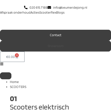
020 615 7188
info@beumerdejong.nl
Afspraak onderhoud
Acties
Scooterflex
Blogs
Contact
Showroom
0
€
0.00
Home
SCOOTERS
01
Scooters elektrisch