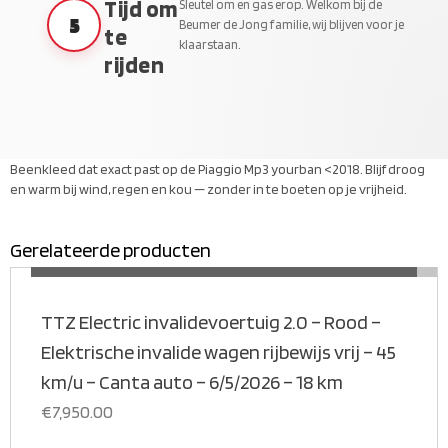
Tijd om
Sleutel om en gas erop. Welkom bij de
5
Beumer de Jong familie, wij blijven voor je
te
klaarstaan.
rijden
Beenkleed dat exact past op de Piaggio Mp3 yourban <2018. Blijf droog
en warm bij wind, regen en kou — zonder in te boeten op je vrijheid.
Gerelateerde producten
MEER INFORMATIE
TTZ Electric invalidevoertuig 2.0 – Rood –
Elektrische invalide wagen rijbewijs vrij – 45
km/u – Canta auto – 6/5/2026 – 18 km
€
7,950.00