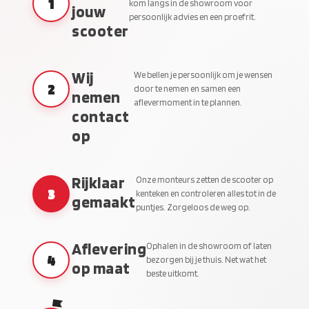
1
kom langs in de showroom voor
jouw
persoonlijk advies en een proefrit.
scooter
Wij
We bellen je persoonlijk om je wensen
2
door te nemen en samen een
nemen
aflevermoment in te plannen.
contact
op
Rijklaar
Onze monteurs zetten de scooter op
3
kenteken en controleren alles tot in de
gemaakt
puntjes. Zorgeloos de weg op.
Aflevering
Ophalen in de showroom of laten
4
bezorgen bij je thuis. Net wat het
op maat
beste uitkomt.