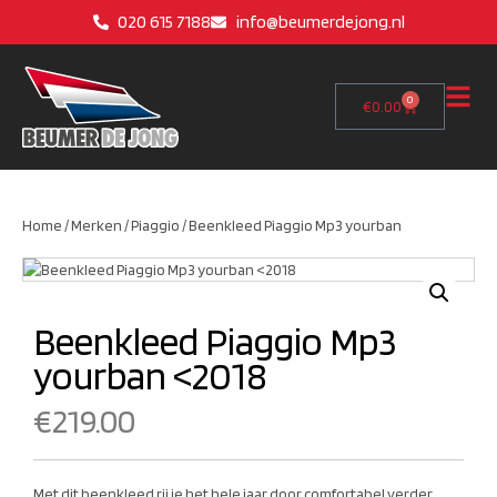
020 615 7188
info@beumerdejong.nl
0
€
0.00
Home
/
Merken
/
Piaggio
/ Beenkleed Piaggio Mp3 yourban
Beenkleed Piaggio Mp3
yourban <2018
€
219.00
Met dit beenkleed rij je het hele jaar door comfortabel verder.