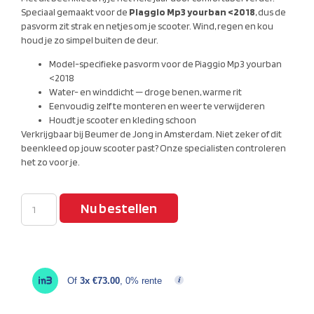
Speciaal gemaakt voor de
Piaggio Mp3 yourban <2018
, dus de
pasvorm zit strak en netjes om je scooter. Wind, regen en kou
houd je zo simpel buiten de deur.
Model-specifieke pasvorm voor de Piaggio Mp3 yourban
<2018
Water- en winddicht — droge benen, warme rit
Eenvoudig zelf te monteren en weer te verwijderen
Houdt je scooter en kleding schoon
Verkrijgbaar bij Beumer de Jong in Amsterdam. Niet zeker of dit
beenkleed op jouw scooter past? Onze specialisten controleren
het zo voor je.
Nu bestellen
Of
3x €73.00
, 0% rente