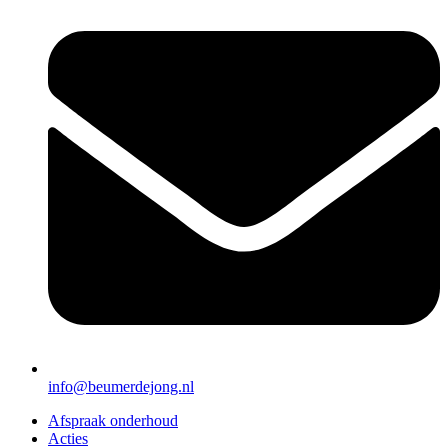
info@beumerdejong.nl
Afspraak onderhoud
Acties