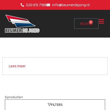
020 615 7188
info@beumerdejong.nl
0
€
0.00
Lees meer
6 producten
FILTERS