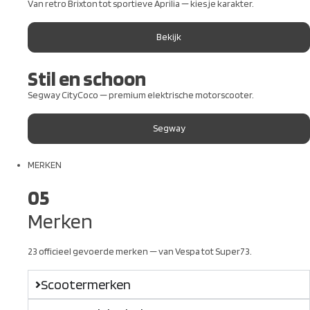
Van retro Brixton tot sportieve Aprilia — kies je karakter.
Bekijk
Stil en schoon
Segway CityCoco — premium elektrische motorscooter.
Segway
MERKEN
05
Merken
23 officieel gevoerde merken — van Vespa tot Super73.
Scootermerken