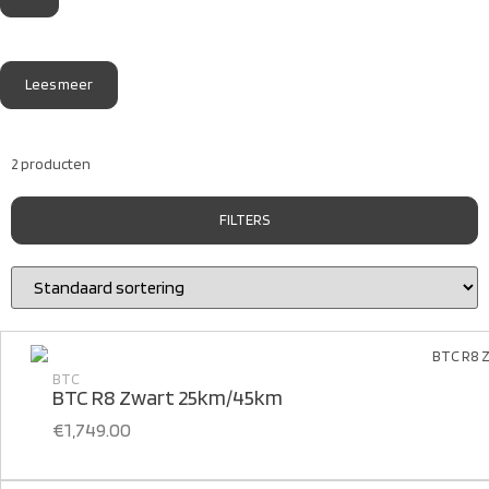
Lees meer
2 producten
FILTERS
BTC
BTC R8 Zwart 25km/45km
€
1,749.00