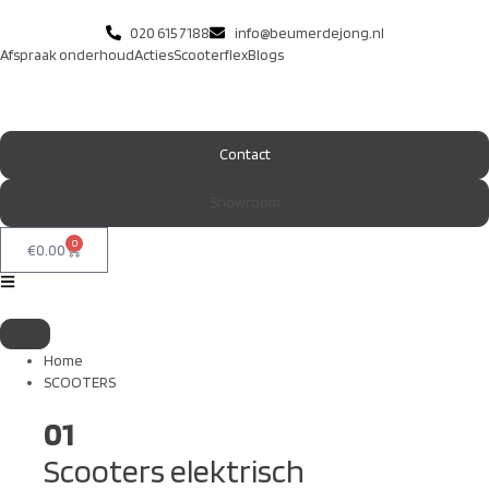
020 615 7188
info@beumerdejong.nl
Afspraak onderhoud
Acties
Scooterflex
Blogs
Contact
Showroom
0
€
0.00
Home
SCOOTERS
01
Scooters elektrisch