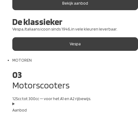
Bekijk aanbod
De klassieker
Vespa, Italiaans icoon sinds 1946, in vele kleuren leverbaar.
Vespa
MOTOREN
03
Motorscooters
125cc tot 300cc — voor het A1 en A2 rijbewijs.
Aanbod