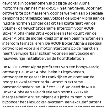
gewicht zijn toegenomen, is dit bij de Boxer Alpha
motorhelm van het merk ROOF niet het geval. Door het
ontwerp te optimaliseren, door te werken aan 5 speciale
dempingsdichtheidszones, voldoet de Boxer Alpha aan de
huidige normen zonder dat dit ten koste gaat van de
volume- of gewichtstoename.
Intercom voor ROOF
Boxer Alpha-helm
Dit is vooral een sterk punt van de
Boxer Alpha: de mogelijkheid om in een paar minuten een
intercom te installeren. De ROOF Boxer Alpha is speciaal
ontworpen voor alle motorintercoms op de markt en
heeft verwijderbaar schuim voor een eenvoudige en
nauwkeurige installatie van de hoofdtelefoon.
De ROOF Boxer Alpha profiteert van een hoogwaardig
ontwerp
De Boxer Alpha-helm is uitgevonden,
ontworpen en getest in Frankrijk en voldoet aan de
hoogste kwaliteitscriteria. Getest in extreme
omstandigheden van -10° tot +50°, voldeed de ROOF
Boxer Alpha aan alle criteria van norm E22.06 als
integraalhelm en vervolgens als jethelm met in het
bijzonder het FlexLocker-systeem, een exclusief patent
aangevraagd door Roof.
Ontworpen om lang mee te gaan