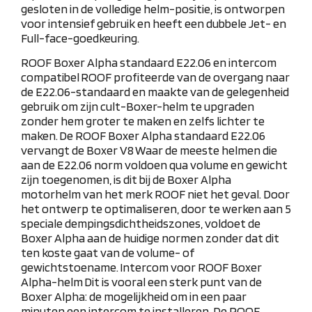
gesloten in de volledige helm-positie, is ontworpen
voor intensief gebruik en heeft een dubbele Jet- en
Full-face-goedkeuring.
ROOF Boxer Alpha standaard E22.06 en intercom
compatibel
ROOF profiteerde van de overgang naar
de E22.06-standaard en maakte van de gelegenheid
gebruik om zijn cult-Boxer-helm te upgraden
zonder hem groter te maken en zelfs lichter te
maken.
De ROOF Boxer Alpha standaard E22.06
vervangt de Boxer V8
Waar de meeste helmen die
aan de E22.06 norm voldoen qua volume en gewicht
zijn toegenomen, is dit bij de Boxer Alpha
motorhelm van het merk ROOF niet het geval. Door
het ontwerp te optimaliseren, door te werken aan 5
speciale dempingsdichtheidszones, voldoet de
Boxer Alpha aan de huidige normen zonder dat dit
ten koste gaat van de volume- of
gewichtstoename.
Intercom voor ROOF Boxer
Alpha-helm
Dit is vooral een sterk punt van de
Boxer Alpha: de mogelijkheid om in een paar
minuten een intercom te installeren. De ROOF