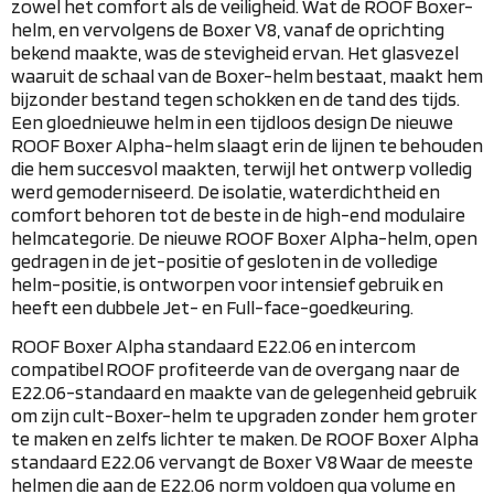
zowel het comfort als de veiligheid. Wat de ROOF Boxer-
helm, en vervolgens de Boxer V8, vanaf de oprichting
bekend maakte, was de stevigheid ervan. Het glasvezel
waaruit de schaal van de Boxer-helm bestaat, maakt hem
bijzonder bestand tegen schokken en de tand des tijds.
Een gloednieuwe helm in een tijdloos design
De nieuwe
ROOF Boxer Alpha-helm slaagt erin de lijnen te behouden
die hem succesvol maakten, terwijl het ontwerp volledig
werd gemoderniseerd. De isolatie, waterdichtheid en
comfort behoren tot de beste in de high-end modulaire
helmcategorie. De nieuwe ROOF Boxer Alpha-helm, open
gedragen in de jet-positie of gesloten in de volledige
helm-positie, is ontworpen voor intensief gebruik en
heeft een dubbele Jet- en Full-face-goedkeuring.
ROOF Boxer Alpha standaard E22.06 en intercom
compatibel
ROOF profiteerde van de overgang naar de
E22.06-standaard en maakte van de gelegenheid gebruik
om zijn cult-Boxer-helm te upgraden zonder hem groter
te maken en zelfs lichter te maken.
De ROOF Boxer Alpha
standaard E22.06 vervangt de Boxer V8
Waar de meeste
helmen die aan de E22.06 norm voldoen qua volume en