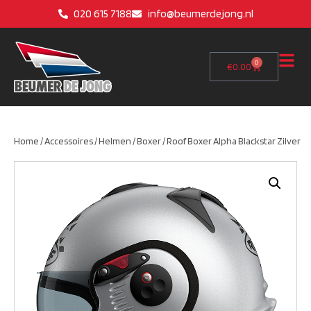
020 615 7188
info@beumerdejong.nl
0
€
0.00
Home
/
Accessoires
/
Helmen
/
Boxer
/ Roof Boxer Alpha Blackstar Zilver