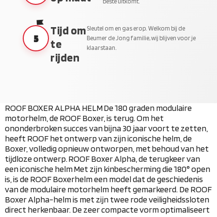
beste uitkomt.
Tijd om
Sleutel om en gas erop. Welkom bij de
5
Beumer de Jong familie, wij blijven voor je
te
klaarstaan.
rijden
ROOF BOXER ALPHA HELM
De 180 graden modulaire
motorhelm, de ROOF Boxer, is terug. Om het
ononderbroken succes van bijna 30 jaar voort te zetten,
heeft ROOF het ontwerp van zijn iconische helm, de
Boxer, volledig opnieuw ontworpen, met behoud van het
tijdloze ontwerp.
ROOF Boxer Alpha, de terugkeer van
een iconische helm
Met zijn kinbescherming die 180° open
is, is de ROOF Boxerhelm een ​​model dat de geschiedenis
van de modulaire motorhelm heeft gemarkeerd. De ROOF
Boxer Alpha-helm is met zijn twee rode veiligheidssloten
direct herkenbaar. De zeer compacte vorm optimaliseert