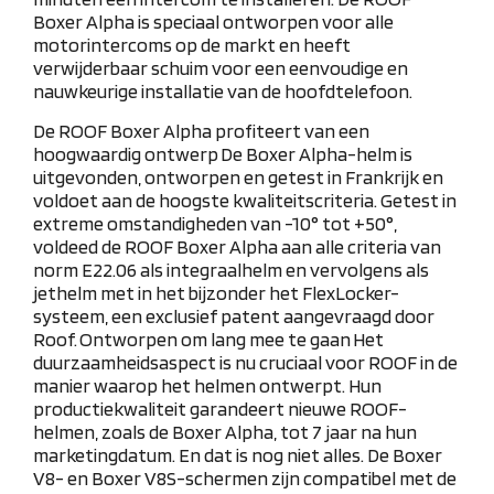
Boxer Alpha is speciaal ontworpen voor alle
motorintercoms op de markt en heeft
verwijderbaar schuim voor een eenvoudige en
nauwkeurige installatie van de hoofdtelefoon.
De ROOF Boxer Alpha profiteert van een
hoogwaardig ontwerp
De Boxer Alpha-helm is
uitgevonden, ontworpen en getest in Frankrijk en
voldoet aan de hoogste kwaliteitscriteria. Getest in
extreme omstandigheden van -10° tot +50°,
voldeed de ROOF Boxer Alpha aan alle criteria van
norm E22.06 als integraalhelm en vervolgens als
jethelm met in het bijzonder het FlexLocker-
systeem, een exclusief patent aangevraagd door
Roof.
Ontworpen om lang mee te gaan
Het
duurzaamheidsaspect is nu cruciaal voor ROOF in de
manier waarop het helmen ontwerpt. Hun
productiekwaliteit garandeert nieuwe ROOF-
helmen, zoals de Boxer Alpha, tot 7 jaar na hun
marketingdatum. En dat is nog niet alles. De Boxer
V8- en Boxer V8S-schermen zijn compatibel met de