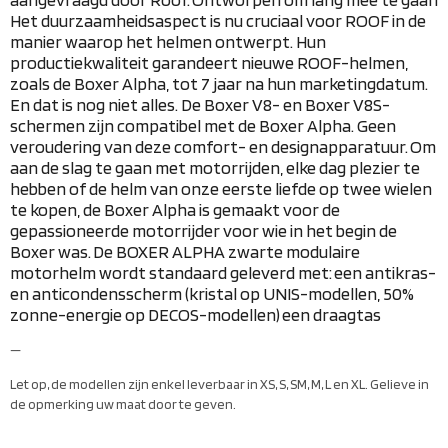
Het duurzaamheidsaspect is nu cruciaal voor ROOF in de
manier waarop het helmen ontwerpt. Hun
productiekwaliteit garandeert nieuwe ROOF-helmen,
zoals de Boxer Alpha, tot 7 jaar na hun marketingdatum.
En dat is nog niet alles. De Boxer V8- en Boxer V8S-
schermen zijn compatibel met de Boxer Alpha. Geen
veroudering van deze comfort- en designapparatuur.
Om
aan de slag te gaan met motorrijden, elke dag plezier te
hebben of de helm van onze eerste liefde op twee wielen
te kopen, de Boxer Alpha is gemaakt voor de
gepassioneerde motorrijder voor wie in het begin de
Boxer was.
De BOXER ALPHA zwarte modulaire
motorhelm wordt standaard geleverd met:
een antikras-
en anticondensscherm (kristal op UNIS-modellen, 50%
zonne-energie op DECOS-modellen)
een draagtas
—
Let op, de modellen zijn enkel leverbaar in XS, S, SM, M, L en XL. Gelieve in
de opmerking uw maat door te geven.