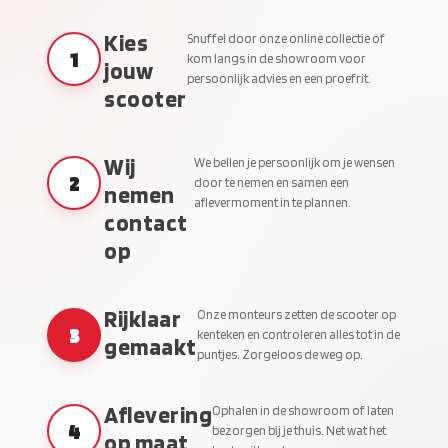
Kies
Snuffel door onze online collectie of
1
kom langs in de showroom voor
jouw
persoonlijk advies en een proefrit.
scooter
Wij
We bellen je persoonlijk om je wensen
2
door te nemen en samen een
nemen
aflevermoment in te plannen.
contact
op
Rijklaar
Onze monteurs zetten de scooter op
3
kenteken en controleren alles tot in de
gemaakt
puntjes. Zorgeloos de weg op.
Aflevering
Ophalen in de showroom of laten
4
bezorgen bij je thuis. Net wat het
op maat