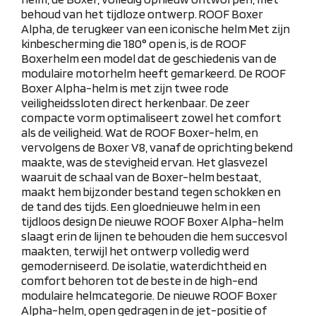
behoud van het tijdloze ontwerp.
ROOF Boxer
Alpha, de terugkeer van een iconische helm
Met zijn
kinbescherming die 180° open is, is de ROOF
Boxerhelm een ​​model dat de geschiedenis van de
modulaire motorhelm heeft gemarkeerd. De ROOF
Boxer Alpha-helm is met zijn twee rode
veiligheidssloten direct herkenbaar. De zeer
compacte vorm optimaliseert zowel het comfort
als de veiligheid. Wat de ROOF Boxer-helm, en
vervolgens de Boxer V8, vanaf de oprichting bekend
maakte, was de stevigheid ervan. Het glasvezel
waaruit de schaal van de Boxer-helm bestaat,
maakt hem bijzonder bestand tegen schokken en
de tand des tijds.
Een gloednieuwe helm in een
tijdloos design
De nieuwe ROOF Boxer Alpha-helm
slaagt erin de lijnen te behouden die hem succesvol
maakten, terwijl het ontwerp volledig werd
gemoderniseerd. De isolatie, waterdichtheid en
comfort behoren tot de beste in de high-end
modulaire helmcategorie. De nieuwe ROOF Boxer
Alpha-helm, open gedragen in de jet-positie of