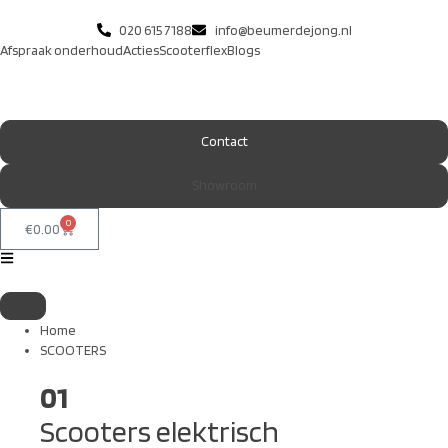
020 615 7188
info@beumerdejong.nl
Afspraak onderhoud
Acties
Scooterflex
Blogs
Contact
Showroom
0
€
0.00
Home
SCOOTERS
01
Scooters elektrisch