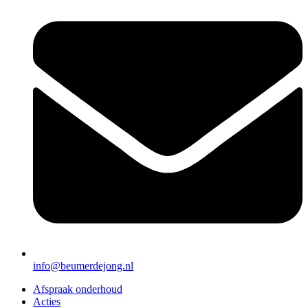
info@beumerdejong.nl
Afspraak onderhoud
Acties