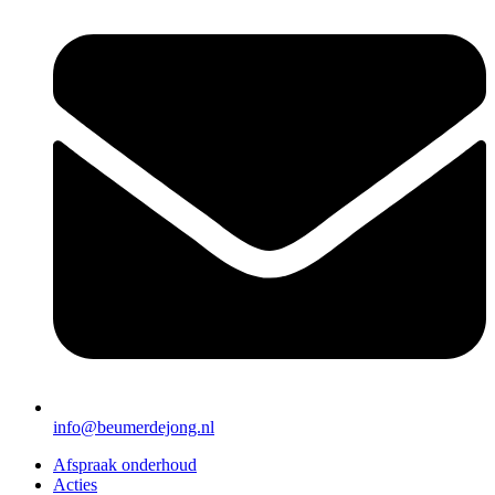
info@beumerdejong.nl
Afspraak onderhoud
Acties