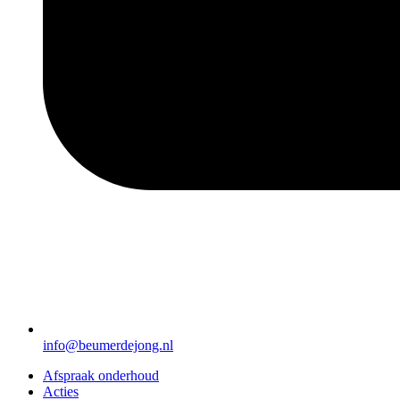
info@beumerdejong.nl
Afspraak onderhoud
Acties