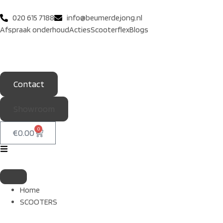
020 615 7188
info@beumerdejong.nl
Afspraak onderhoud
Acties
Scooterflex
Blogs
Contact
Showroom
0
€
0.00
Home
SCOOTERS