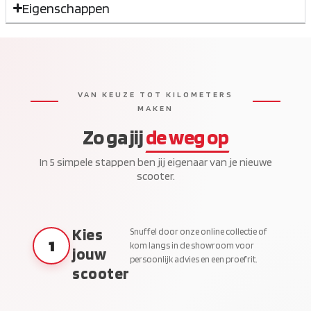
Eigenschappen
VAN KEUZE TOT KILOMETERS
MAKEN
Zo ga jij
de weg op
In 5 simpele stappen ben jij eigenaar van je nieuwe
scooter.
Kies
Snuffel door onze online collectie of
1
kom langs in de showroom voor
jouw
persoonlijk advies en een proefrit.
scooter