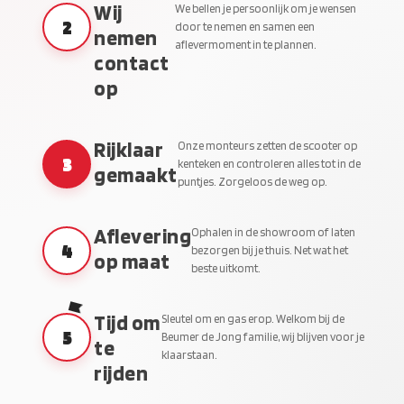
Wij
We bellen je persoonlijk om je wensen
2
door te nemen en samen een
nemen
aflevermoment in te plannen.
contact
op
Rijklaar
Onze monteurs zetten de scooter op
3
kenteken en controleren alles tot in de
gemaakt
puntjes. Zorgeloos de weg op.
Aflevering
Ophalen in de showroom of laten
4
bezorgen bij je thuis. Net wat het
op maat
beste uitkomt.
Tijd om
Sleutel om en gas erop. Welkom bij de
5
Beumer de Jong familie, wij blijven voor je
te
klaarstaan.
rijden