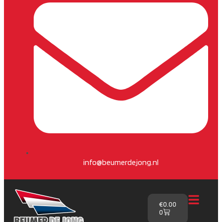
info@beumerdejong.nl
€
0.00
0