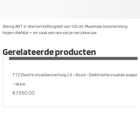
Stevig ART 4-sterren kettingslot van 120 cm. Maximale bescherming
tegen diefstal — en vaak een eis van je verzekeraar.
Gerelateerde producten
MEER INFORMATIE
TTZ Electric invalidevoertuig 2.0 – Rood – Elektrische invalide wagen ri
– 18 km
€
7,950.00