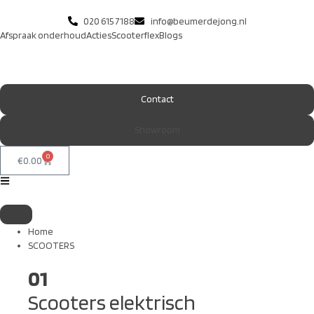
020 615 7188
info@beumerdejong.nl
Afspraak onderhoud
Acties
Scooterflex
Blogs
Contact
Showroom
0
€
0.00
Home
SCOOTERS
01
Scooters elektrisch