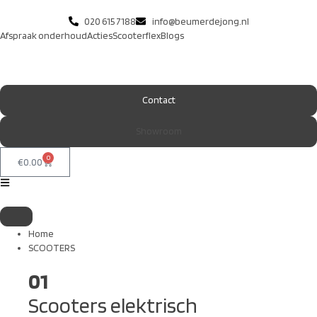
020 615 7188
info@beumerdejong.nl
Afspraak onderhoud
Acties
Scooterflex
Blogs
Contact
Showroom
0
€
0.00
Home
SCOOTERS
01
Scooters elektrisch