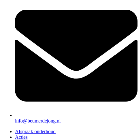
info@beumerdejong.nl
Afspraak onderhoud
Acties