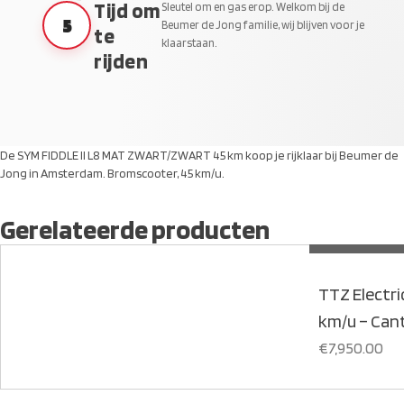
Tijd om
Sleutel om en gas erop. Welkom bij de
5
Beumer de Jong familie, wij blijven voor je
te
klaarstaan.
rijden
De SYM FIDDLE II L8 MAT ZWART/ZWART 45 km koop je rijklaar bij Beumer de
Jong in Amsterdam. Bromscooter, 45 km/u.
Gerelateerde producten
TTZ Electric
km/u – Cant
€
7,950.00