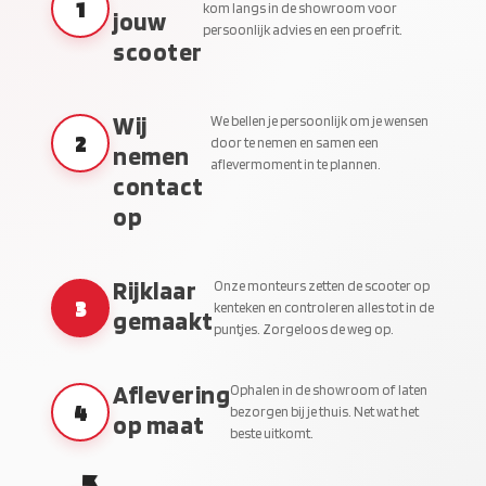
1
kom langs in de showroom voor
jouw
persoonlijk advies en een proefrit.
scooter
Wij
We bellen je persoonlijk om je wensen
2
door te nemen en samen een
nemen
aflevermoment in te plannen.
contact
op
Rijklaar
Onze monteurs zetten de scooter op
3
kenteken en controleren alles tot in de
gemaakt
puntjes. Zorgeloos de weg op.
Aflevering
Ophalen in de showroom of laten
4
bezorgen bij je thuis. Net wat het
op maat
beste uitkomt.