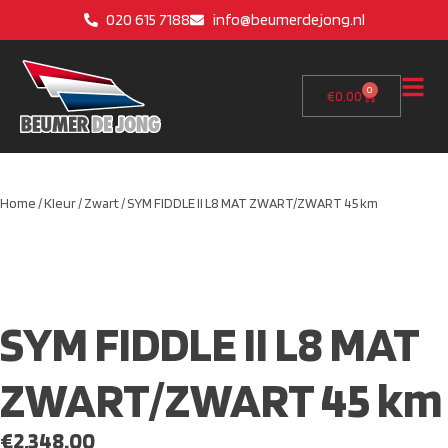
020 615 7188
info@beumerdejong.nl
0
€
0.00
Home
/
Kleur
/
Zwart
/ SYM FIDDLE II L8 MAT ZWART/ZWART 45 km
SYM FIDDLE II L8 MAT
ZWART/ZWART 45 km
€
2,348.00