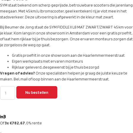
SYM staat bekend om scherp geprijsde, betrouwbare scooters die jarenlang
meegaan. Met 45 km/u (bromscooter, geel kenteken) rij je vlot mee in het
stadsverkeer. Deze uitvoering is afgewerkt in de kleur mat zwart.
Bij Beumer de Jong staat de SYM FIDDLE II L8 MAT ZWART/ZWART 45 km voor
je klaar. Kom langs in onze showroom in Amsterdam voor een gratis proefrit,
of laat hem rijklaar bij je thuis bezorgen. Onze ervaren monteurs zorgen dat
je zorgeloos de weg op gaat.
Gratis proefrit in onze showroom aan de Haarlemmermeerstraat
Eigen werkplaats met ervaren monteurs
Rijklaar geleverd, desgewenst bij je thuis bezorgd
Vragen of advies?
Onze specialisten helpen je graag de juiste keuze te
maken. Bel, mail of loop binnen aan de Haarlemmermeerstraat.
Nu bestellen
Of
3x €782.67
, 0% rente