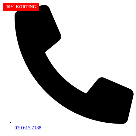
Ga
10% KORTING
naar
de
inhoud
020 615 7188