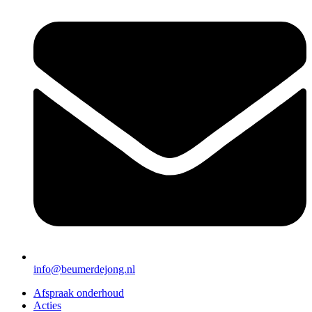
info@beumerdejong.nl
Afspraak onderhoud
Acties