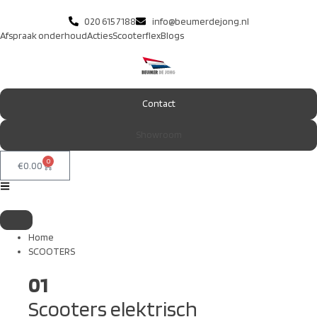
020 615 7188
info@beumerdejong.nl
Afspraak onderhoud
Acties
Scooterflex
Blogs
Contact
Showroom
0
€
0.00
Home
SCOOTERS
01
Scooters elektrisch