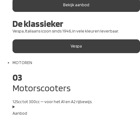
Bekijk aanbod
De klassieker
Vespa, Italiaans icoon sinds 1946, in vele kleuren leverbaar.
Vespa
MOTOREN
03
Motorscooters
125cc tot 300cc — voor het A1 en A2 rijbewijs.
Aanbod