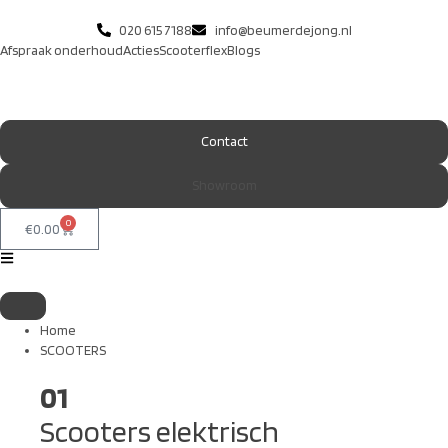
020 615 7188
info@beumerdejong.nl
Afspraak onderhoud
Acties
Scooterflex
Blogs
Contact
Showroom
0
€
0.00
Home
SCOOTERS
01
Scooters elektrisch