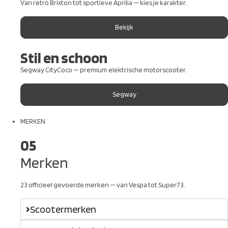
Van retro Brixton tot sportieve Aprilia — kies je karakter.
Bekijk
Stil en schoon
Segway CityCoco — premium elektrische motorscooter.
Segway
MERKEN
05
Merken
23 officieel gevoerde merken — van Vespa tot Super73.
Scootermerken