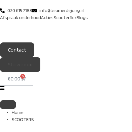
020 615 7188
info@beumerdejong.nl
Afspraak onderhoud
Acties
Scooterflex
Blogs
Contact
Showroom
0
€
0.00
Home
SCOOTERS