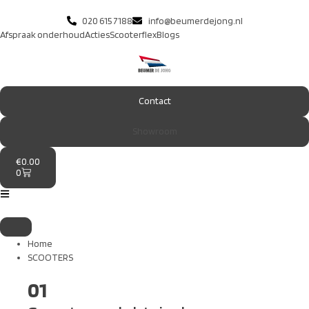
020 615 7188
info@beumerdejong.nl
Afspraak onderhoud
Acties
Scooterflex
Blogs
Contact
Showroom
€
0.00
0
Home
SCOOTERS
01