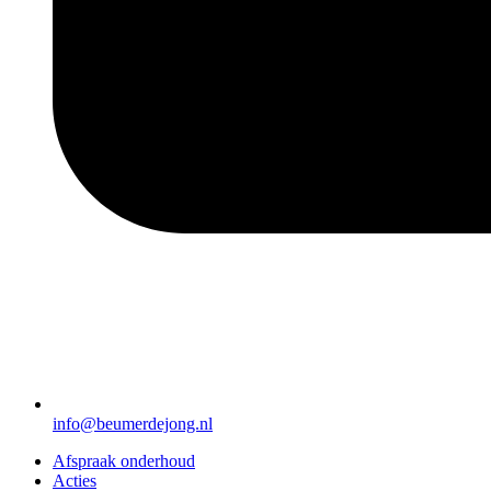
info@beumerdejong.nl
Afspraak onderhoud
Acties