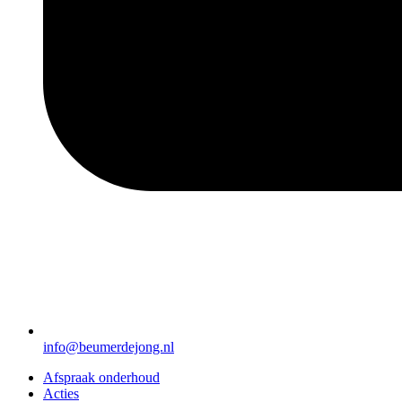
info@beumerdejong.nl
Afspraak onderhoud
Acties