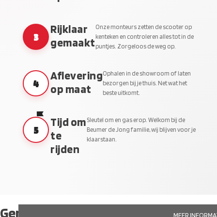
Rijklaar
Onze monteurs zetten de scooter op
3
kenteken en controleren alles tot in de
gemaakt
puntjes. Zorgeloos de weg op.
Aflevering
Ophalen in de showroom of laten
4
bezorgen bij je thuis. Net wat het
op maat
beste uitkomt.
Tijd om
Sleutel om en gas erop. Welkom bij de
5
Beumer de Jong familie, wij blijven voor je
te
klaarstaan.
rijden
Gerelateerde producten
MEER INFORMA