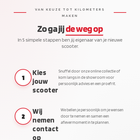
VAN KEUZE TOT KILOMETERS
MAKEN
Zo ga jij
de weg op
In 5 simpele stappen ben jij eigenaar van je nieuwe
scooter.
Kies
Snuffel door onze online collectie of
1
kom langs in de showroom voor
jouw
persoonlijk advies en een proefrit.
scooter
Wij
We bellen je persoonlijk om je wensen
2
door te nemen en samen een
nemen
aflevermoment in te plannen.
contact
op