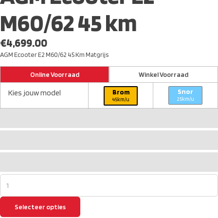
M60/62 45 km
€
4,699.00
AGM Ecooter E2 M60/62 45 Km Matgrijs
Online Voorraad
Winkel Voorraad
Snor
Kies jouw model
Brom
25km/u
45km/u
Selecteer opties