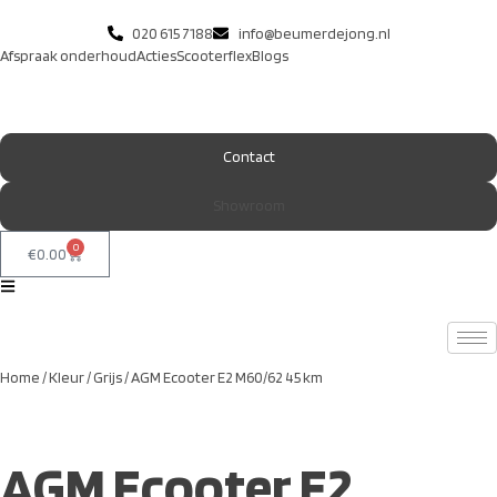
020 615 7188
info@beumerdejong.nl
Afspraak onderhoud
Acties
Scooterflex
Blogs
Contact
Showroom
0
€
0.00
Home
/
Kleur
/
Grijs
/ AGM Ecooter E2 M60/62 45 km
AGM Ecooter E2