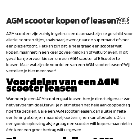
AGM scooter kopen of leasen?￼
AGM scooters zijn zuinig in gebruik en daarnaast zijn ze geschikt voor
allerlei soorten ritjes, zoals naar je werk, naar de supermarkt of voor
een pleziertocht. Het kan zijn dat je heel graag een scooter wilt
kopen, maar niet in een keer zoveel geld kan of wilt uitgeven. In dit
geval kan je ervoor kiezen om een AGM scooter of E Scooter te
leasen. Maar wat zijn de voordelen van een AGM scooter leasen? Wij
vertellen je hier meer over!
Voordelen van een AGM
scooter leasen
Wanneer je een AGM scooter gaat leasen, ben je direct eigenaar van
het vervoersmiddel, terwijl je niet meteen het hele aankoopbedrag
hoeft te betalen. Ga je een AGM scooter leasen, dan sluit je in feite
een lening af, die je in maandelijkse termijnen kan afbetalen. Dit is
een goede oplossing als je graag een scooter wilt kopen, maar niet in
één keer een groot bedrag wilt uitgeven.