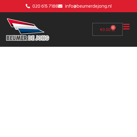
020 615 7188
info@beumerdejong.nl
0
€
0.00
AGM scooter kopen
of leasen?￼