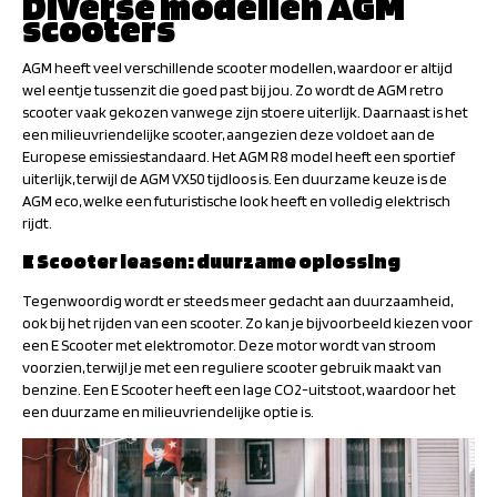
Diverse modellen AGM
scooters
AGM heeft veel verschillende scooter modellen, waardoor er altijd
wel eentje tussenzit die goed past bij jou. Zo wordt de AGM retro
scooter vaak gekozen vanwege zijn stoere uiterlijk. Daarnaast is het
een milieuvriendelijke scooter, aangezien deze voldoet aan de
Europese emissiestandaard. Het AGM R8 model heeft een sportief
uiterlijk, terwijl de AGM VX50 tijdloos is. Een duurzame keuze is de
AGM eco, welke een futuristische look heeft en volledig elektrisch
rijdt.
E Scooter leasen: duurzame oplossing
Tegenwoordig wordt er steeds meer gedacht aan duurzaamheid,
ook bij het rijden van een scooter. Zo kan je bijvoorbeeld kiezen voor
een E Scooter met elektromotor. Deze motor wordt van stroom
voorzien, terwijl je met een reguliere scooter gebruik maakt van
benzine. Een E Scooter heeft een lage CO2-uitstoot, waardoor het
een duurzame en milieuvriendelijke optie is.