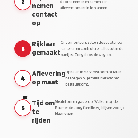
2
door te nemen en samen een
nemen
aflevermoment in te plannen.
contact
op
Rijklaar
Onze monteurs zetten de scooter op
3
kenteken en controleren alles tot in de
gemaakt
puntjes. Zorgeloos de weg op.
Aflevering
Ophalen in de showroom of laten
4
bezorgen bij je thuis. Net wat het
op maat
beste uitkomt.
Tijd om
Sleutel om en gas erop. Welkom bij de
5
Beumer de Jong familie, wij blijven voor je
te
klaarstaan.
rijden