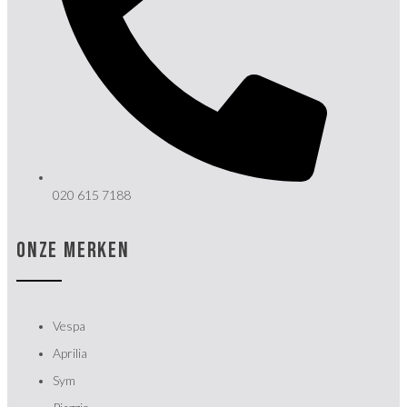
020 615 7188
ONZE MERKEN
Vespa
Aprilia
Sym