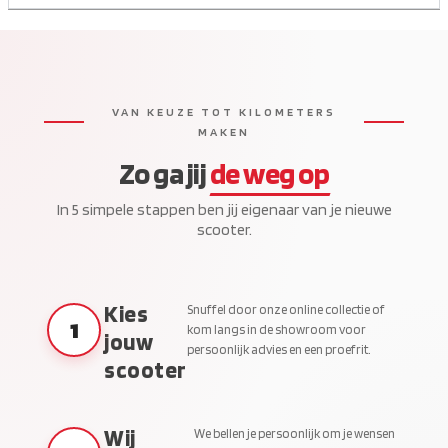
VAN KEUZE TOT KILOMETERS
MAKEN
Zo ga jij
de weg op
In 5 simpele stappen ben jij eigenaar van je nieuwe
scooter.
Kies
Snuffel door onze online collectie of
1
kom langs in de showroom voor
jouw
persoonlijk advies en een proefrit.
scooter
Wij
We bellen je persoonlijk om je wensen