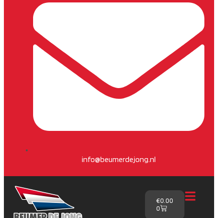
info@beumerdejong.nl
€
0.00
0