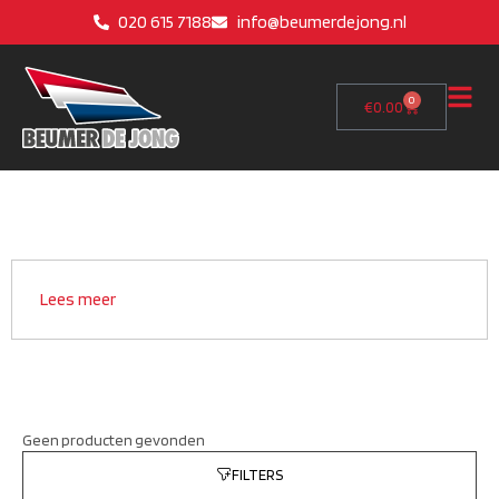
020 615 7188
info@beumerdejong.nl
0
€
0.00
Lees meer
Geen producten gevonden
FILTERS