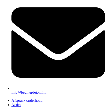
info@beumerdejong.nl
Afspraak onderhoud
Acties