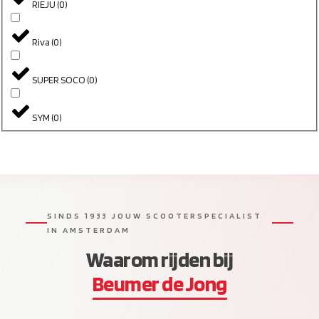
RIEJU
(
0
)
Riva
(
0
)
SUPER SOCO
(
0
)
SYM
(
0
)
SINDS 1933 JOUW SCOOTERSPECIALIST
IN AMSTERDAM
Waarom rijden bij
Beumer de Jong