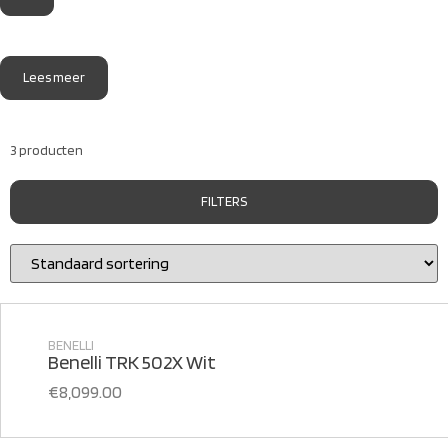
Lees meer
3 producten
FILTERS
BENELLI
Benelli TRK 502X Wit
€
8,099.00