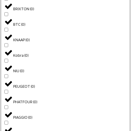
BRIXTON
(
0
)
BTC
(
0
)
KNAAP
(
0
)
Kobra
(
0
)
NIU
(
0
)
PEUGEOT
(
0
)
PHATFOUR
(
0
)
PIAGGIO
(
0
)