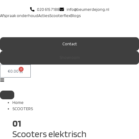
020 615 7188
info@beumerdejong.nl
Afspraak onderhoud
Acties
Scooterflex
Blogs
Contact
Showroom
0
€
0.00
Home
SCOOTERS
01
Scooters elektrisch