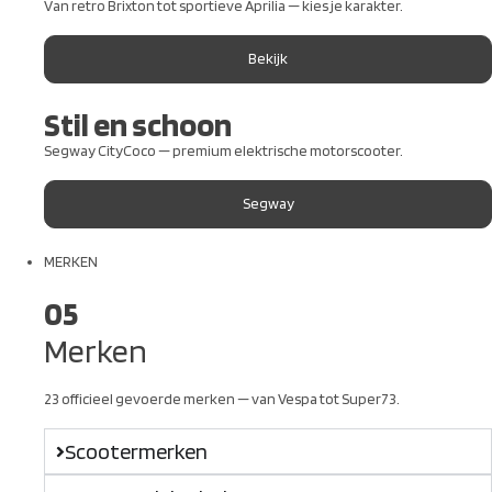
Van retro Brixton tot sportieve Aprilia — kies je karakter.
Bekijk
Stil en schoon
Segway CityCoco — premium elektrische motorscooter.
Segway
MERKEN
05
Merken
23 officieel gevoerde merken — van Vespa tot Super73.
Scootermerken