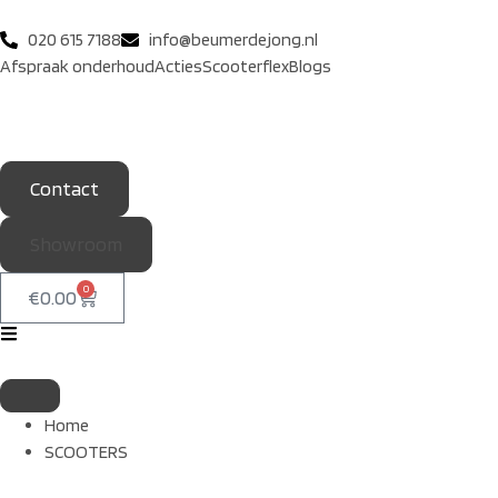
020 615 7188
info@beumerdejong.nl
Afspraak onderhoud
Acties
Scooterflex
Blogs
Contact
Showroom
0
€
0.00
Home
SCOOTERS