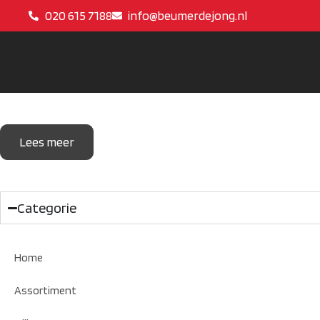
020 615 7188
info@beumerdejong.nl
Lees meer
Categorie
Home
Assortiment