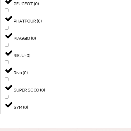
PEUGEOT
(
0
)
PHATFOUR
(
0
)
PIAGGIO
(
0
)
RIEJU
(
0
)
Riva
(
0
)
SUPER SOCO
(
0
)
SYM
(
0
)