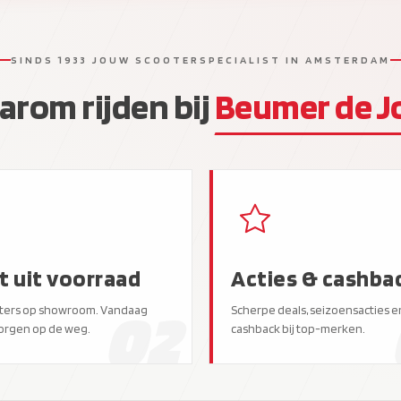
SINDS 1933 JOUW SCOOTERSPECIALIST IN AMSTERDAM
rom rijden bij
Beumer de J
t uit voorraad
Acties & cashba
02
ters op showroom. Vandaag
Scherpe deals, seizoensacties e
orgen op de weg.
cashback bij top-merken.