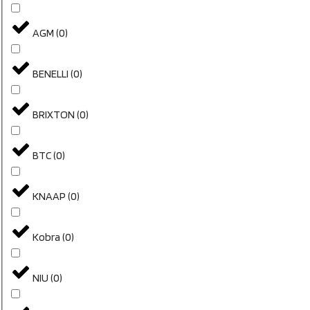
AGM
(
0
)
BENELLI
(
0
)
BRIXTON
(
0
)
BTC
(
0
)
KNAAP
(
0
)
Kobra
(
0
)
NIU
(
0
)