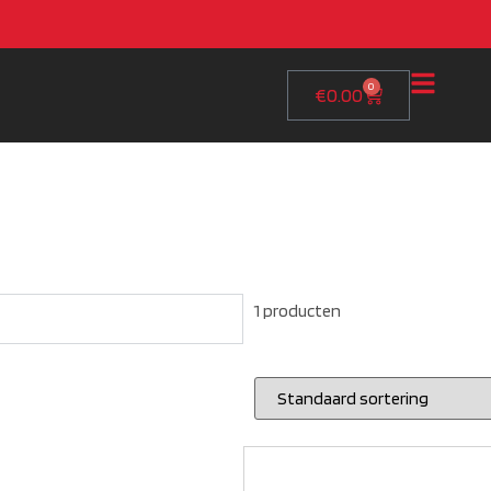
0
€
0.00
1 producten