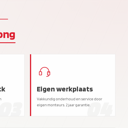
ong
ck
Eigen werkplaats
03
04
n
Vakkundig onderhoud en service door
eigen monteurs. 2 jaar garantie.