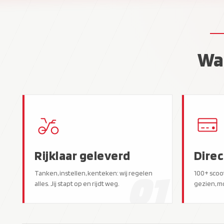
Waa
Rijklaar geleverd
Direc
01
Tanken, instellen, kenteken: wij regelen
100+ scoo
alles. Jij stapt op en rijdt weg.
gezien, m