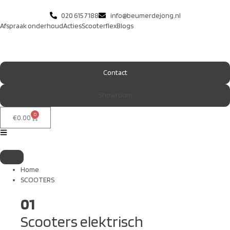
020 615 7188
info@beumerdejong.nl
Afspraak onderhoud
Acties
Scooterflex
Blogs
Contact
Showroom
0
€
0.00
Home
SCOOTERS
01
Scooters elektrisch