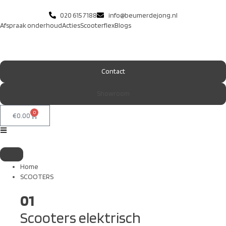
020 615 7188
info@beumerdejong.nl
Afspraak onderhoud
Acties
Scooterflex
Blogs
Contact
Showroom
0
€
0.00
Home
SCOOTERS
01
Scooters elektrisch