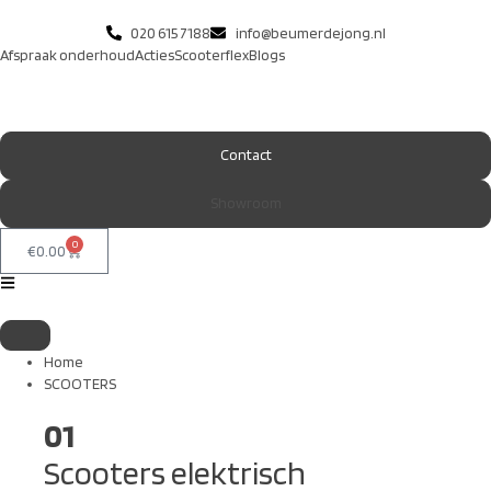
020 615 7188
info@beumerdejong.nl
Afspraak onderhoud
Acties
Scooterflex
Blogs
Contact
Showroom
0
€
0.00
Home
SCOOTERS
01
Scooters elektrisch