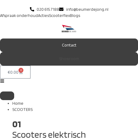
020 615 7188
info@beumerdejong.nl
Afspraak onderhoud
Acties
Scooterflex
Blogs
Contact
Showroom
0
€
0.00
Home
SCOOTERS
01
Scooters elektrisch