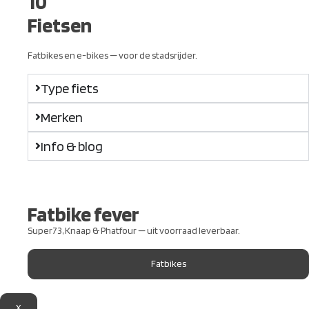
10
Fietsen
Fatbikes en e-bikes — voor de stadsrijder.
Type fiets
Merken
Info & blog
Fatbike fever
Super73, Knaap & Phatfour — uit voorraad leverbaar.
Fatbikes
X