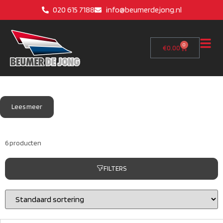
020 615 7188
info@beumerdejong.nl
0
€
0.00
Lees meer
6 producten
FILTERS