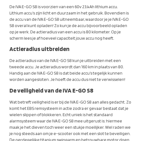
De IVA E-GO S8 is voorzien van een 60v 23,4Ah lithium accu.
Lithium accu’s zijn licht en duurzaam in het gebruik. Bovendien is
de accu van de IVA E-GO S8 uitneembaar, waardoor je je IVA E-GO
S8 overal kunt opladen! Zo kun je de accu bijvoorbeeld opladen
op je werk. De actieradius van een accu is 80 kilometer. Op je
scherm lees je af hoeveel capaciteit jouw accu nog heeft.
Actieradius uitbreiden
De actieradius van de IVA E-GO S8 kun je uitbreiden met een
tweede accu. Je actieradius wordt dan 160 km in plaats van 80.
Handig aan de IVA E-GO S8 is dat beide accu’s tegelijk kunnen
worden aangesloten. Je hoeft de accu dus niet te verwisselen!
De veiligheid van de IVA E-GO S8
Wat betreft veiligheid is er bij de IVA E-GO S8 aan alles gedacht. Zo
komt het EBS remsysteem in actie zodra er gevaar bestaat dat je
wielen slippen of blokkeren. Echt uniek is het standaard
alarmsysteem waar de IVA E-GO S8 mee uitgerust is: hiermee
maak je het dieven toch weer een stukje moeilijker. Wel raden we
je nog steeds aan om je e-scooter ook met een slot te beveiligen.
De oerdegelijke titanium swingarm en betrouwbare motor doen