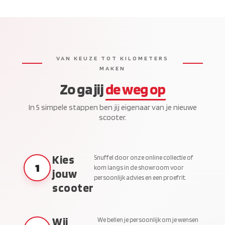
VAN KEUZE TOT KILOMETERS
MAKEN
Zo ga jij
de weg op
In 5 simpele stappen ben jij eigenaar van je nieuwe
scooter.
Kies
Snuffel door onze online collectie of
1
kom langs in de showroom voor
jouw
persoonlijk advies en een proefrit.
scooter
Wij
We bellen je persoonlijk om je wensen