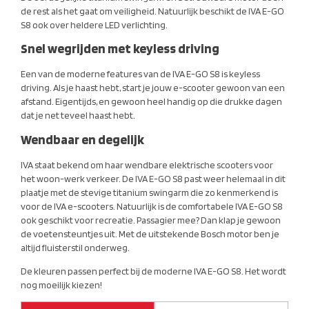
de rest als het gaat om veiligheid. Natuurlijk beschikt de IVA E-GO
S8 ook over heldere LED verlichting.
Snel wegrijden met keyless driving
Een van de moderne features van de IVA E-GO S8 is keyless
driving. Als je haast hebt, start je jouw e-scooter gewoon van een
afstand. Eigentijds, en gewoon heel handig op die drukke dagen
dat je net teveel haast hebt.
Wendbaar en degelijk
IVA staat bekend om haar wendbare elektrische scooters voor
het woon-werk verkeer. De IVA E-GO S8 past weer helemaal in dit
plaatje met de stevige titanium swingarm die zo kenmerkend is
voor de IVA e-scooters. Natuurlijk is de comfortabele IVA E-GO S8
ook geschikt voor recreatie. Passagier mee? Dan klap je gewoon
de voetensteuntjes uit. Met de uitstekende Bosch motor ben je
altijd fluisterstil onderweg.
De kleuren passen perfect bij de moderne IVA E-GO S8. Het wordt
nog moeilijk kiezen!