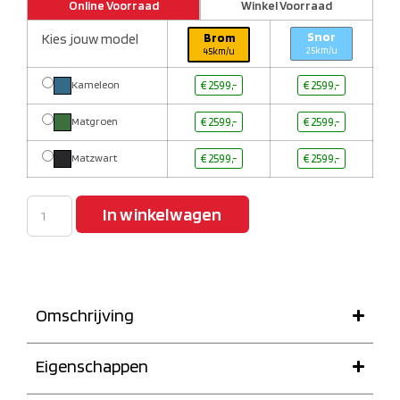
Online Voorraad
Winkel Voorraad
Snor
Kies jouw model
Brom
25km/u
45km/u
Kameleon
€ 2599,-
€ 2599,-
Matgroen
€ 2599,-
€ 2599,-
Matzwart
€ 2599,-
€ 2599,-
In winkelwagen
Omschrijving
Eigenschappen