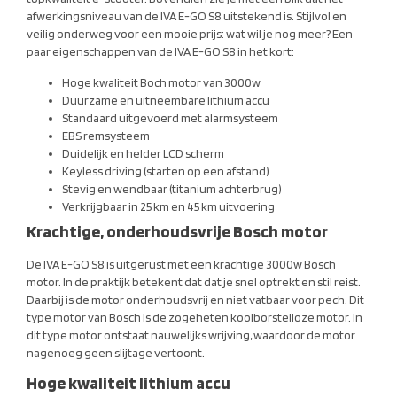
afwerkingsniveau van de IVA E-GO S8 uitstekend is. Stijlvol en
veilig onderweg voor een mooie prijs: wat wil je nog meer? Een
paar eigenschappen van de IVA E-GO S8 in het kort:
Hoge kwaliteit Boch motor van 3000w
Duurzame en uitneembare lithium accu
Standaard uitgevoerd met alarmsysteem
EBS remsysteem
Duidelijk en helder LCD scherm
Keyless driving (starten op een afstand)
Stevig en wendbaar (titanium achterbrug)
Verkrijgbaar in 25 km en 45 km uitvoering
Krachtige, onderhoudsvrije Bosch motor
De IVA E-GO S8 is uitgerust met een krachtige 3000w Bosch
motor. In de praktijk betekent dat dat je snel optrekt en stil reist.
Daarbij is de motor onderhoudsvrij en niet vatbaar voor pech. Dit
type motor van Bosch is de zogeheten koolborstelloze motor. In
dit type motor ontstaat nauwelijks wrijving, waardoor de motor
nagenoeg geen slijtage vertoont.
Hoge kwaliteit lithium accu