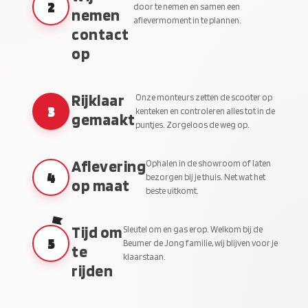
2
door te nemen en samen een
nemen
aflevermoment in te plannen.
contact
op
Rijklaar
Onze monteurs zetten de scooter op
3
kenteken en controleren alles tot in de
gemaakt
puntjes. Zorgeloos de weg op.
Aflevering
Ophalen in de showroom of laten
4
bezorgen bij je thuis. Net wat het
op maat
beste uitkomt.
Tijd om
Sleutel om en gas erop. Welkom bij de
5
Beumer de Jong familie, wij blijven voor je
te
klaarstaan.
rijden