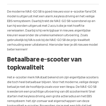
De moderne IVA E-GO S8 is goed nieuws voor e-scooter fans! Dit
model is uitgerust met een alarm, keyless driving en het veilige
EBS remsysteem. Daarbij trekt de IVA E-GO S8 razendsnel op en
kan hij worden uitgerust met 2 accu’s die je niet hoeft te
verwisselen. Daarbij is hij verkrijgbaar in nieuwe, eigentijdse
kleuren waaronder de unieke kameleon uitvoering. Zoals
gebruikelijk bij IVA is ook bij de IVA E-GO S8 de prijs-kwaliteit
verhouding weer uitstekend. Hieronder leer je dit nieuwe model
beter kennen!
Betaalbare e-scooter van
topkwaliteit
Het e-scooter merk IVA staat bekend om zijn eigentijdse scooters
die toch heel betaalbaar blijven. Voor het moderne, veilige design
betaal je niet de hoofdprijs zoals voor een Vespa. De IVA E-GO S8
is wederom een prachtige uitvoering van dit scootermerk! Snel
starten met keyless driving, een grote actieradius en het EBS
remsysteem: het zijn zomaar wat eigenschappen van deze
topkwaliteit e-scooter. Bovendien zie je met een blik dat het