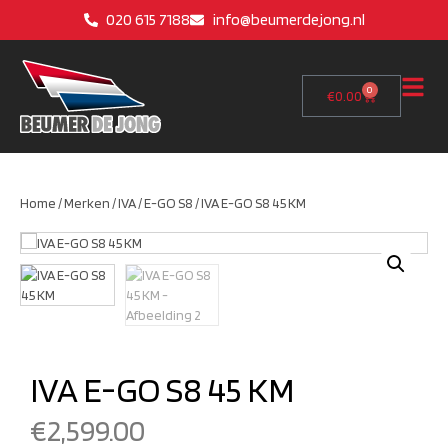
020 615 7188
info@beumerdejong.nl
0
€
0.00
Home
/
Merken
/
IVA
/
E-GO S8
/ IVA E-GO S8 45 KM
IVA E-GO S8 45 KM
€
2,599.00